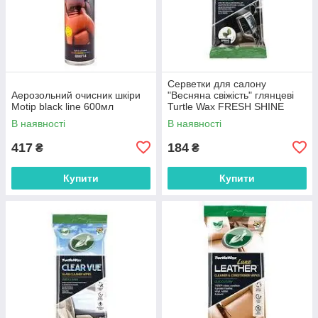
Серветки для салону
Аерозольний очисник шкіри
"Весняна свіжість" глянцеві
Motip black line 600мл
Turtle Wax FRESH SHINE
SPRING GLOSS WIPES (24
В наявності
В наявності
шт) 1 уп
417
184
₴
₴
Купити
Купити