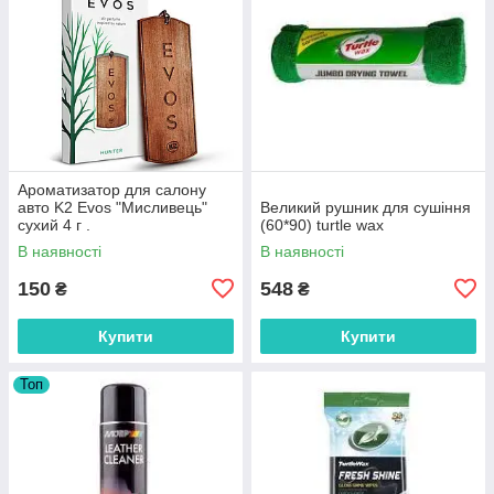
Ароматизатор для салону
авто K2 Evos "Мисливець"
Великий рушник для сушіння
сухий 4 г .
(60*90) turtle wax
В наявності
В наявності
150
548
₴
₴
Купити
Купити
Топ