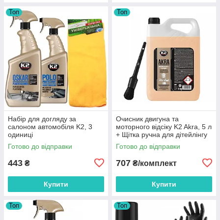
Топ
Топ
Набір для догляду за
Очисник двигуна та
салоном автомобіля K2, 3
моторного відсіку K2 Akra, 5 л
одиниці
+ Щітка ручна для дітейлінгу
Готово до відправки
Готово до відправки
443
707
₴
₴/комплект
Купити
Купити
Топ
Топ