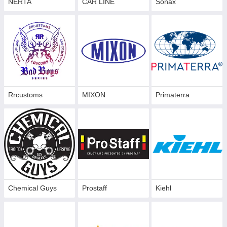
NERTA
CAR LINE
Sonax
Rrcustoms
MIXON
Primaterra
Chemical Guys
Prostaff
Kiehl