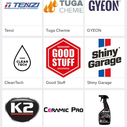
Tenzi
Tuga Chemie
GYEON
CleanTech
Good Stuff
Shiny Garage