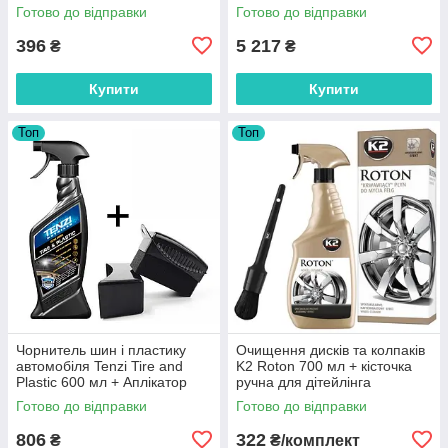
473 мл. (G192000EU)
Готово до відправки
Готово до відправки
396
5 217
₴
₴
Купити
Купити
Топ
Топ
Чорнитель шин і пластику
Очищення дисків та колпаків
автомобіля Tenzi Tire and
K2 Roton 700 мл + кісточка
Plastic 600 мл + Аплікатор
ручна для дітейлінга
для чорніння гуми
Готово до відправки
Готово до відправки
806
322
₴
₴/комплект