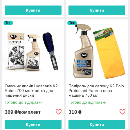
Купити
Купити
Топ
Топ
Очисник дисків і ковпаків K2
Поліроль для салону K2 Polo
Roton 700 мл + щітка для
Protectant Fahren нова
чищення дисків
машина 750 мл
Готово до відправки
Готово до відправки
369
310
₴/комплект
₴
Купити
Купити