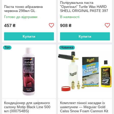
Полірувальна паста
Паста тонко абразивна
"Оригінал" Turtle Wax HARD
червона 298мл GL
SHELL ORIGINAL PASTE 397
г
Готово до відправки
В наявності
457
908
₴
₴
Купити
Купити
Топ
Новинка
Кондиціонер для шкіряного
Комплект пінної насадки із
салону Motip Black Line 500
шампунем — Meguiar Gold
мл (000754BS)
Calss Snow Foam Cannon Kit