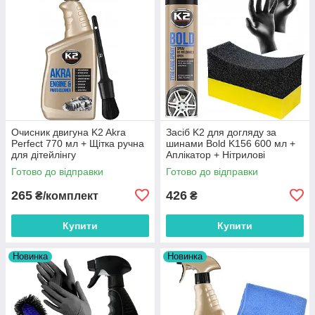
Очисник двигуна K2 Akra
Засіб K2 для догляду за
Perfect 770 мл + Щітка ручна
шинами Bold K156 600 мл +
для дітейлінгу
Аплікатор + Нітрилові
рукавички (1 пара)
Готово до відправки
Готово до відправки
265
426
₴/комплект
₴
Купити
Купити
Новинка
Новинка