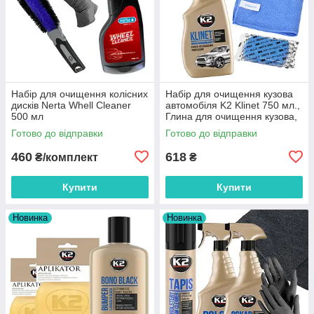
Набір для очищення колісних
Набір для очищення кузова
дисків Nerta Whell Cleaner
автомобіля K2 Klinet 750 мл.,
500 мл
Глина для очищення кузова,
Серветка мікрофіброва
Готово до відправки
Готово до відправки
35x35
460
618
₴/комплект
₴
Купити
Купити
Новинка
Новинка