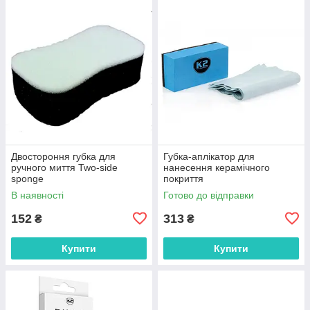
Двостороння губка для
Губка-аплікатор для
ручного миття Two-side
нанесення керамічного
sponge
покриття
В наявності
Готово до відправки
152
313
₴
₴
Купити
Купити