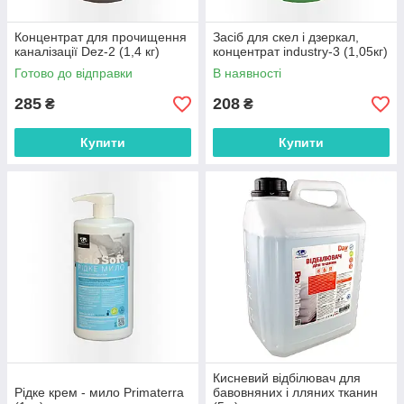
Концентрат для прочищення
Засіб для скел і дзеркал,
каналізації Dez-2 (1,4 кг)
концентрат industry-3 (1,05кг)
Готово до відправки
В наявності
285
208
₴
₴
Купити
Купити
Кисневий відбілювач для
Рідке крем - мило Primaterra
бавовняних і лляних тканин