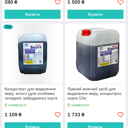
280
1 500
₴
₴
Купити
Купити
Топ
Концентрат для видалення
Лужний миючий засіб для
жиру, копоті (для особливо
видалення жиру, концентрат,
складних забруднень) supra
supra 12кг
(6,50 кг)
В наявності
В наявності
1 109
1 733
₴
₴
Купити
Купити