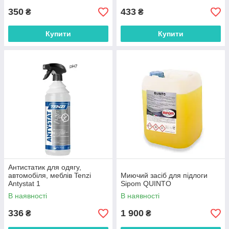
350
433
₴
₴
Купити
Купити
Антистатик для одягу,
автомобіля, меблів Tenzi
Миючий засіб для підлоги
Antystat 1
Sipom QUINTO
В наявності
В наявності
336
1 900
₴
₴