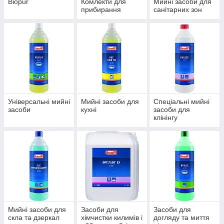
Biopur
Комлекти для
Мийні засоби для
прибирання
санітарних зон
Універсальні мийні
Мийні засоби для
Спеціальні мийні
засоби
кухні
засоби для
клінінгу
Мийні засоби для
Засоби для
Засоби для
скла та дзеркал
хімчистки килимів і
догляду та миття