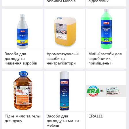
оббивки меблів
підлогових
покриттів
Засоби для
Ароматизувальні
Мийні засоби для
догляду та
засоби та
виробничих
чищення виробів
нейтралізатори
приміщень і
із неіржавкої сталі
запаху для
автосервісів
та кольорових
приміщень і
металів
текстилю
Рідке мило та гель
Засоби для
ERA111
для душу
догляду та миття
меблів