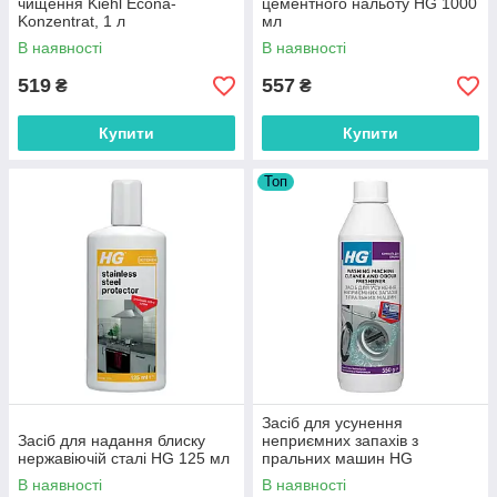
чищення Kiehl Econa-
цементного нальоту HG 1000
Konzentrat, 1 л
мл
В наявності
В наявності
519
557
₴
₴
Купити
Купити
Топ
Засіб для усунення
Засіб для надання блиску
неприємних запахів з
нержавіючій сталі HG 125 мл
пральних машин HG
В наявності
В наявності