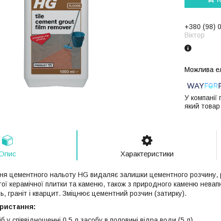
+380 (98) 
Віктор
У компанії
який товар
Опис
Характеристики
ня цементного нальоту HG видаляє залишки цементного розчину, роз
тої керамічної плитки та каменю, також з природного каменю невап
, граніт і кварцит. Зміцнює цементний розчин (затирку).
ористання:
іб у співвідношенні 0,5 л засобу в половині відра води (5 л).