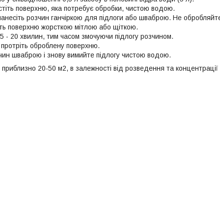
стіть поверхню, яка потребує обробки, чистою водою.
нанесіть розчин ганчіркою для підлоги або шваброю. Не обробляйте
ть поверхню жорсткою мітлою або щіткою.
5 - 20 хвилин, тим часом змочуючи підлогу розчином.
 протріть оброблену поверхню.
чин шваброю і знову вимийте підлогу чистою водою.
 приблизно 20-50 м2, в залежності від розведення та концентрації 