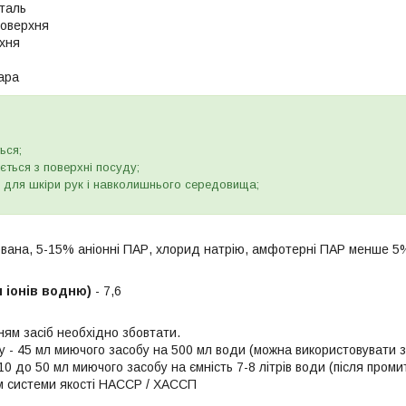
таль
поверхня
хня
ара
ься;
ється з поверхні посуду;
 для шкіри рук і навколишнього середовища;
вана, 5-15% аніонні ПАР, хлорид натрію, амфотерні ПАР менше 5
 іонів водню)
- 7,6
ям засіб необхідно збовтати.
у - 45 мл миючого засобу на 500 мл води (можна використовувати 
10 до 50 мл миючого засобу на ємність 7-8 літрів води (після пром
м системи якості HACCP / ХАССП