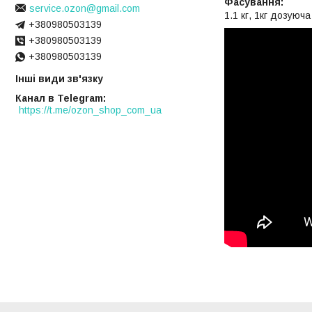
Фасування:
service.ozon@gmail.com
1.1 кг, 1кг дозуюча 
+380980503139
+380980503139
+380980503139
Інші види зв'язку
Канал в Telegram
https://t.me/ozon_shop_com_ua