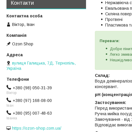
Контакти
Нержавіюча с
Емальована 
Скляна повер
Протвені
Віктор, Іван
Пластикова т
Переваги:
Ozon Shop
Добре пінит
Легко змива
Нешкідливо
вулиця Галицька, 7Д, Тернопіль,
Україна
Склад:
Вода демінералізо
консервант.
+380 (98) 050-31-39
Віктор
рН (концентрація
+380 (97) 168-08-00
Застосування:
Іван
Перед використанн
+380 (95) 007-48-63
Ручна мийка посуд
Іванка
Замочування - від 
Відповідає вимога
https://ozon-shop.com.ua/