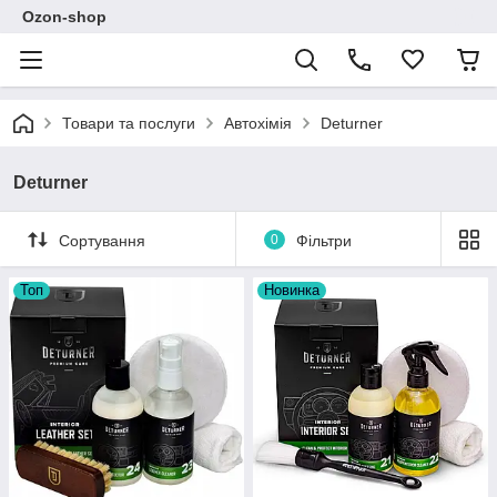
Ozon-shop
Товари та послуги
Автохімія
Deturner
Deturner
Сортування
0
Фільтри
Топ
Новинка