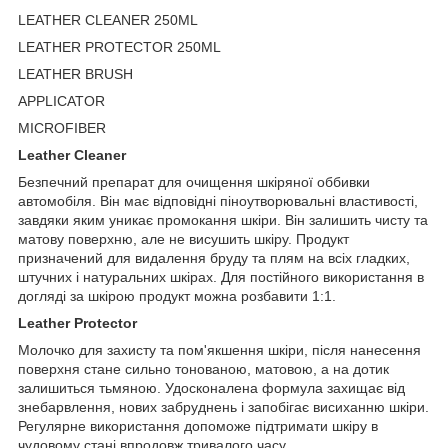
LEATHER CLEANER 250ML
LEATHER PROTECTOR 250ML
LEATHER BRUSH
APPLICATOR
MICROFIBER
Leather Cleaner
Безпечний препарат для очищення шкіряної оббивки
автомобіля. Він має відповідні піноутворювальні властивості,
завдяки яким уникає промокання шкіри. Він залишить чисту та
матову поверхню, але не висушить шкіру. Продукт
призначений для видалення бруду та плям на всіх гладких,
штучних і натуральних шкірах. Для постійного використання в
догляді за шкірою продукт можна розбавити 1:1.
Leather Protector
Молочко для захисту та пом'якшення шкіри, після нанесення
поверхня стане сильно тонованою, матовою, а на дотик
залишиться тьмяною. Удосконалена формула захищає від
знебарвлення, нових забруднень і запобігає висиханню шкіри.
Регулярне використання допоможе підтримати шкіру в
чудовому стані впродовж тривалого часу.