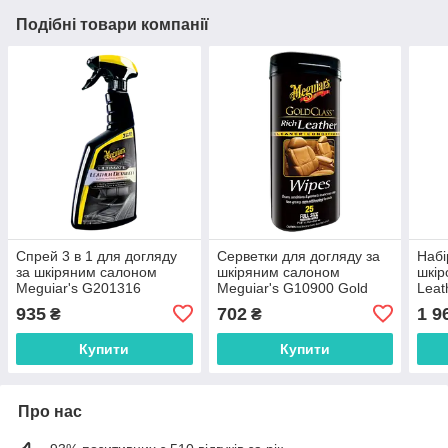
Подібні товари компанії
Спрей 3 в 1 для догляду
Серветки для догляду за
Набі
за шкіряним салоном
шкіряним салоном
шкі
Meguiar's G201316
Meguiar's G10900 Gold
Leat
Ultimate Leather Detailer,
Class Rich Leather Wipes,
935
702
1 9
₴
₴
473 мл
25 шт.
Купити
Купити
Про нас