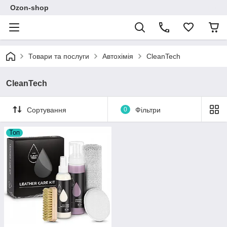
Ozon-shop
Товари та послуги
Автохімія
CleanTech
CleanTech
Сортування
0
Фільтри
Топ