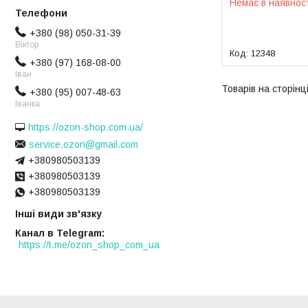
Немає в наявнос
+380 (98) 050-31-39
Віктор
12348
+380 (97) 168-08-00
Іван
+380 (95) 007-48-63
Іванка
https://ozon-shop.com.ua/
service.ozon@gmail.com
+380980503139
+380980503139
+380980503139
Інші види зв'язку
Канал в Telegram
https://t.me/ozon_shop_com_ua