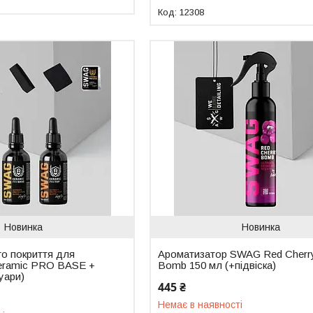
12308
Новинка
Новинка
го покриття для
Ароматизатор SWAG Red Cherr
eramic PRO BASE +
Bomb 150 мл (+підвіска)
уари)
445 ₴
Немає в наявності