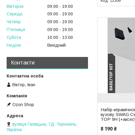
12309
Вівторок
09:00
19:00
Середа
09:00
19:00
Четвер
09:00
19:00
Пʼятниця
09:00
19:00
Субота
10:00
13:00
Неділя
Вихідний
Контакти
Віктор, Іван
Ozon Shop
Набір керамічно
кузову SWAG C
TOP 9H (+аксес
вулиця Галицька, 7Д, Тернопіль,
8 190 ₴
Україна