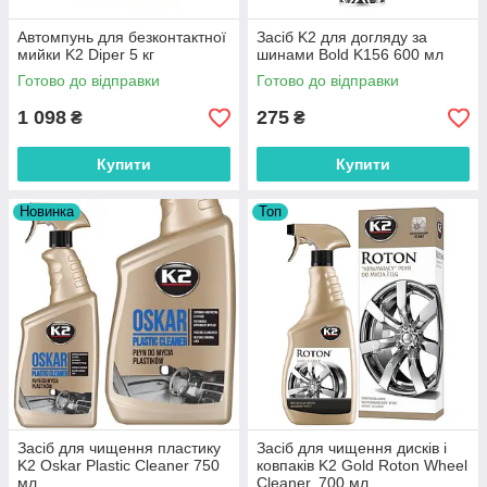
Автомпунь для безконтактної
Засіб K2 для догляду за
мийки K2 Diper 5 кг
шинами Bold K156 600 мл
Готово до відправки
Готово до відправки
1 098
275
₴
₴
Купити
Купити
Новинка
Топ
Засіб для чищення пластику
Засіб для чищення дисків і
K2 Oskar Plastic Cleaner 750
ковпаків K2 Gold Roton Wheel
мл
Cleaner, 700 мл