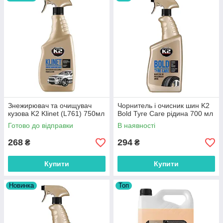
ISO 14001.
Сфери застосування
Ручні, портальні, тунельні, мийки
самообслуговування
Автотранспортні підприємства, перевізники, таксі
Студії детейлінгу, автосалони, малярські станції, яхт-
клуби та аероклуби
СТО повного циклу
Знежирювач та очищувач
Чорнитель і очисник шин K2
кузова K2 Klinet (L761) 750мл
Bold Tyre Care рідина 700 мл
Готово до відправки
В наявності
268
294
₴
₴
Купити
Купити
Новинка
Топ