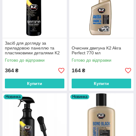
Засіб для догляду за
приладовою панеллю та
Очисник двигуна K2 Akra
пластиковими деталями K2
Perfect 770 мл
Satina PRO 1 л.
Готово до відправки
Готово до відправки
364
164
₴
₴
Купити
Купити
Новинка
Новинка