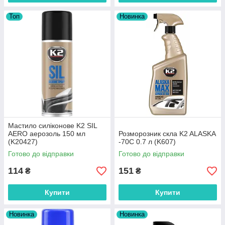
Топ
Новинка
Мастило силіконове K2 SIL
AERO аерозоль 150 мл
Розморозник скла K2 ALASKA
(K20427)
-70C 0.7 л (K607)
Готово до відправки
Готово до відправки
114
151
₴
₴
Купити
Купити
Новинка
Новинка