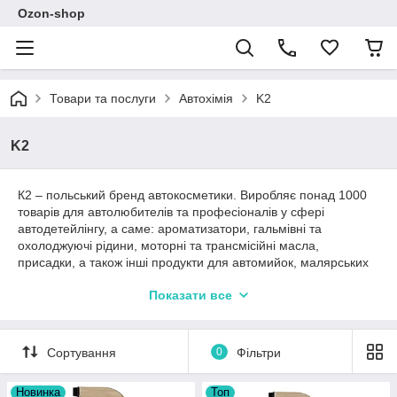
Ozon-shop
Товари та послуги
Автохімія
K2
K2
К2 – польський бренд автокосметики. Виробляє понад 1000
товарів для автолюбителів та професіоналів у сфері
автодетейлінгу, а саме: ароматизатори, гальмівні та
охолоджуючі рідини, моторні та трансмісійні масла,
присадки, а також інші продукти для автомийок, малярських
станцій та СТО.
Показати все
Переваги
К2 на ринку вже понад 25 років. Компанія інвестує в інновації,
проводить дослідження, тестує кожен продукт у власних
Сортування
0
Фільтри
майстернях для постійного підвищення якості продукції, що
впроваджується. Товари бренду відповідають високим
Новинка
Топ
світовим стандартам якості, мають сертифікати ISO 9001 та