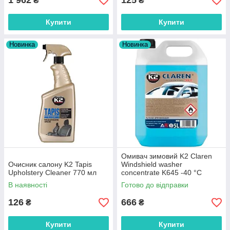
1 962
125
₴
₴
Купити
Купити
Новинка
Новинка
Омивач зимовий K2 Claren
Очисник салону K2 Tapis
Windshield washer
Upholstery Cleaner 770 мл
concentrate K645 -40 °C
концентрат для лобового
В наявності
Готово до відправки
скла 5 л
126
666
₴
₴
Купити
Купити