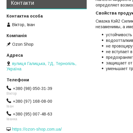
Контакти
определяет возмо
Свойства продук
Смазка Кэй2 Силик
Віктор, Іван
незаменимы, а им
устойчивость 
водоотталкив
Ozon Shop
не провоциру
не вступает 
предохраняет
защищает от 
вулиця Галицька, 7Д, Тернопіль,
уменьшает тр
Україна
+380 (98) 050-31-39
Віктор
+380 (97) 168-08-00
Іван
+380 (95) 007-48-63
Іванка
https://ozon-shop.com.ua/