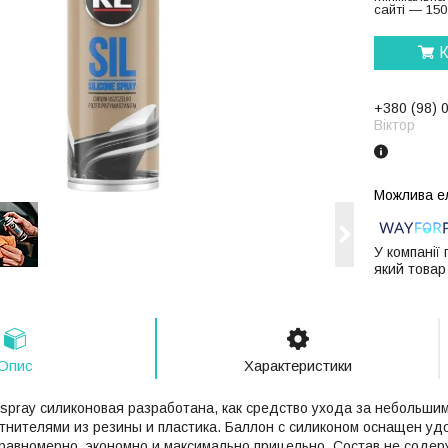
сайті — 150
К
+380 (98) 
Віктор
У компанії
який товар
Опис
Характеристики
e spray силиконовая разработана, как средство ухода за небольш
тнителями из резины и пластика. Баллон с силиконом оснащен уд
равномерно, экономно и максимально прицельно. Состав не содер