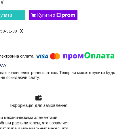
 ₴
упити
Купити з
050-31-39
 підключені електронні платежі. Тепер ви можете купити будь-
 не покидаючи сайту.
Інформація для замовлення
ими механическими элементами
обным распылителем, что позволяет
жит жира и минеральных масел, что