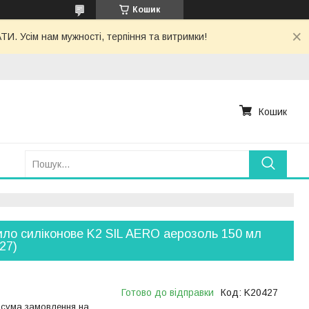
Кошик
. Усім нам мужності, терпіння та витримки!
Кошик
ло силіконове K2 SIL AERO аерозоль 150 мл
27)
Готово до відправки
Код:
K20427
 сума замовлення на