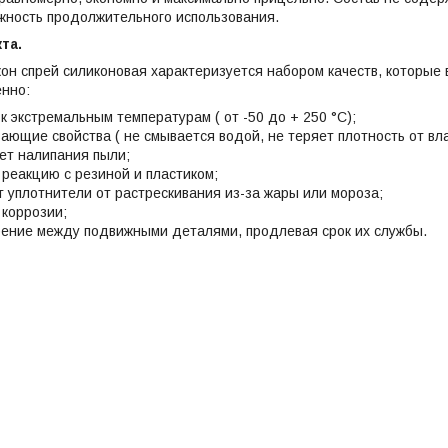
жность продолжительного использования.
та.
он спрей силиконовая характеризуется набором качеств, которые
енно:
к экстремальным температурам ( от -50 до + 250 °C);
ающие свойства ( не смывается водой, не теряет плотность от вла
ет налипания пыли;
в реакцию с резиной и пластиком;
 уплотнители от растрескивания из-за жары или мороза;
коррозии;
ение между подвижными деталями, продлевая срок их службы.