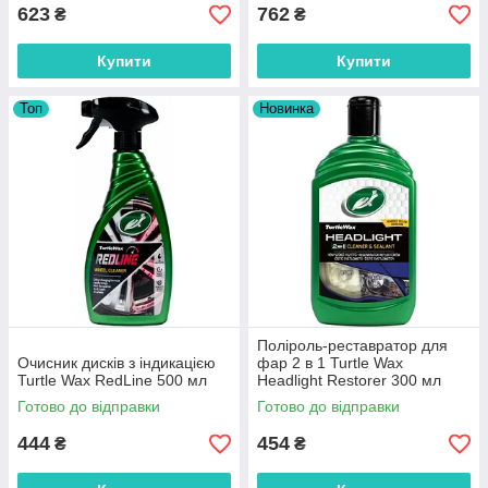
623
762
₴
₴
Купити
Купити
Топ
Новинка
Поліроль-реставратор для
Очисник дисків з індикацією
фар 2 в 1 Turtle Wax
Turtle Wax RedLine 500 мл
Headlight Restorer 300 мл
Готово до відправки
Готово до відправки
444
454
₴
₴