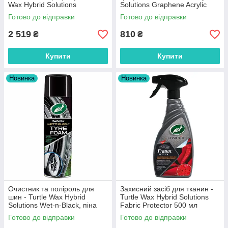
Wax Hybrid Solutions
Solutions Graphene Acrylic
Graphene Paste Wax 156 г
Trim Restorer 300 мл
Готово до відправки
Готово до відправки
2 519
810
₴
₴
Купити
Купити
Новинка
Новинка
Очистник та поліроль для
Захисний засіб для тканин -
шин - Turtle Wax Hybrid
Turtle Wax Hybrid Solutions
Solutions Wet-n-Black, піна
Fabric Protector 500 мл
500 мл
Готово до відправки
Готово до відправки