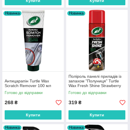
Купити
Купити
Новинка
Новинка
Поліроль панелі приладів із
Антицарапін Turtle Wax
запахом "Полуниця" Turtle
Scratch Remover 100 мл
Wax Fresh Shine Strawberry
500 мл
Готово до відправки
Готово до відправки
268
319
₴
₴
Купити
Купити
Новинка
Новинка