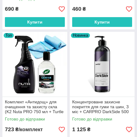
690
460
₴
₴
Купити
Купити
Топ
Новинка
Комплект «Антидощ» для
Концентроване захисне
очищення та захисту скла
покриття для гуми та шин, 3
(K2 Nuta PRO 750 мл + Turtle
міс + CARPRO DarkSide 500
Wax Clearvue 300 мл +
ml
Готово до відправки
Готово до відправки
серветка 40×40 см)
723
1 125
₴/комплект
₴