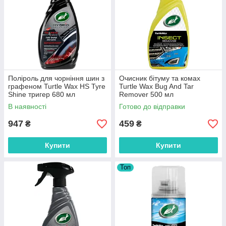
Поліроль для чорніння шин з
Очисник бітуму та комах
графеном Turtle Wax HS Tyre
Turtle Wax Bug And Tar
Shine тригер 680 мл
Remover 500 мл
В наявності
Готово до відправки
947
459
₴
₴
Купити
Купити
Топ