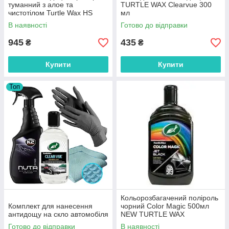
туманний з алое та
TURTLE WAX Clearvue 300
чистотілом Turtle Wax HS
мл
LEATHER Flairosol 591 мл
В наявності
Готово до відправки
945
435
₴
₴
Купити
Купити
Топ
Кольорозбагачений поліроль
Комплект для нанесення
чорний Color Magic 500мл
антидощу на скло автомобіля
NEW TURTLE WAX
Готово до відправки
В наявності