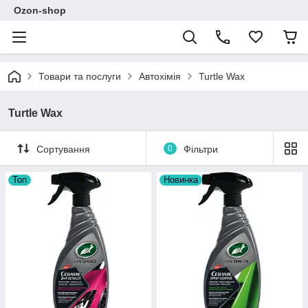
Ozon-shop
Товари та послуги
Автохімія
Turtle Wax
Turtle Wax
Сортування
0
Фільтри
Топ
Новинка