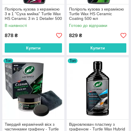
Поліроль кузова з керамікою
Поліроль кузова з керамікою
3 в 1 "Суха мийка" Turtle Wax
Turtle Wax HS Ceramic
HS Ceramic 3 in 1 Detailer 500
Coating 500 мл
мл
В наявності
Готово до відправки
878
829
₴
₴
Купити
Купити
Топ
Топ
Твердий керамічний віск з
Відновлювач пластику з
частинками графену - Turtle
графеном - Turtle Wax Hybrid