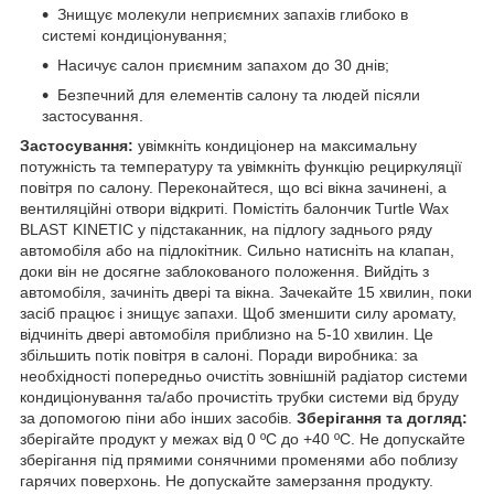
Знищує молекули неприємних запахів глибоко в
системі кондиціонування;
Насичує салон приємним запахом до 30 днів;
Безпечний для елементів салону та людей пісяли
застосування.
Застосування:
увімкніть кондиціонер на максимальну
потужність та температуру та увімкніть функцію рециркуляції
повітря по салону. Переконайтеся, що всі вікна зачинені, а
вентиляційні отвори відкриті. Помістіть балончик Turtle Wax
BLAST KINETIC у підстаканник, на підлогу заднього ряду
автомобіля або на підлокітник. Сильно натисніть на клапан,
доки він не досягне заблокованого положення. Вийдіть з
автомобіля, зачиніть двері та вікна. Зачекайте 15 хвилин, поки
засіб працює і знищує запахи. Щоб зменшити силу аромату,
відчиніть двері автомобіля приблизно на 5-10 хвилин. Це
збільшить потік повітря в салоні. Поради виробника: за
необхідності попередньо очистіть зовнішній радіатор системи
кондиціонування та/або прочистіть трубки системи від бруду
за допомогою піни або інших засобів.
Зберігання та догляд:
зберігайте продукт у межах від 0 ºC до +40 ºC. Не допускайте
зберігання під прямими сонячними променями або поблизу
гарячих поверхонь. Не допускайте замерзання продукту.