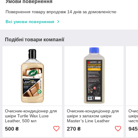
Умови повернення
Повернення товару впродовж 14 днів за домовленістю
Всі умови повернення
Подібні товари компанії
Очисник-кондиціонер для
Очисник-кондиціонер для
Очис
шкіри Turtle Wax Luxe
шкіри з запахом шкіри
шкір
Leather, 500 мл
Master’s Line Leather
чист
Cleaner 1л
LEAT
500
270
945
₴
₴