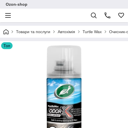
Ozon-shop
Товари та послуги
Автохімія
Turtle Wax
Очисник-о
Топ