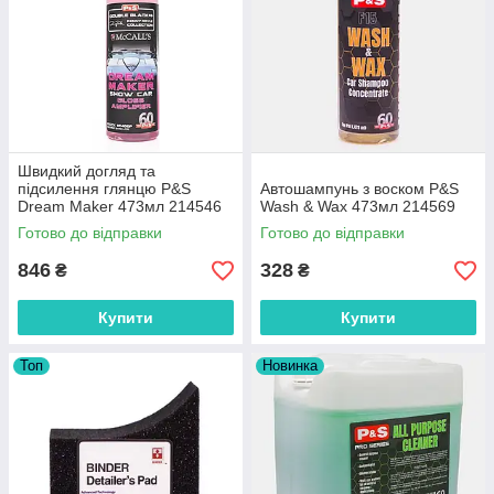
Швидкий догляд та
підсилення глянцю P&S
Автошампунь з воском P&S
Dream Maker 473мл 214546
Wash & Wax 473мл 214569
Готово до відправки
Готово до відправки
846
328
₴
₴
Купити
Купити
Топ
Новинка