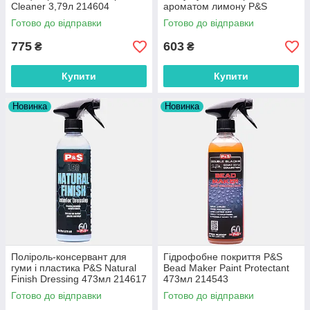
Cleaner 3,79л 214604
ароматом лимону P&S
Shape-Up 473мл 214591
Готово до відправки
Готово до відправки
775
603
₴
₴
Купити
Купити
Новинка
Новинка
Поліроль-консервант для
Гідрофобне покриття P&S
гуми і пластика P&S Natural
Bead Maker Paint Protectant
Finish Dressing 473мл 214617
473мл 214543
Готово до відправки
Готово до відправки