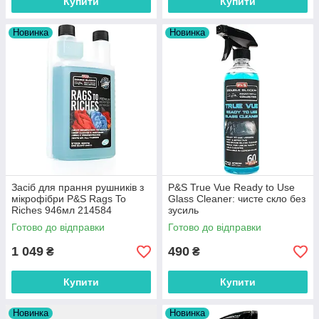
Купити
Купити
Новинка
Новинка
Засіб для прання рушників з
P&S True Vue Ready to Use
мікрофібри P&S Rags To
Glass Cleaner: чисте скло без
Riches 946мл 214584
зусиль
Готово до відправки
Готово до відправки
1 049
490
₴
₴
Купити
Купити
Новинка
Новинка