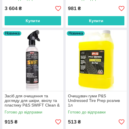
3 604
981
₴
₴
Купити
Купити
Новинка
Новинка
Засіб для очищення та
Очищувач гуми P&S
догляду для шкіри, вінілу та
Undressed Tire Prep розлив
пластику P&S SWIFT Clean &
1л
Shine 473мл 214590
Готово до відправки
Готово до відправки
915
513
₴
₴