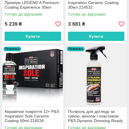
Преміум LEGEND A Premium
Inspiration Ceramic Coating
Coating Experience 30мл
30мл 214532
214531
Готово до відправки
Готово до відправки
5 239
3 681
₴
₴
Купити
Купити
Новинка
Новинка
Керамічне покриття 12+ P&S
Поліроль для догляду за
Inspiration Sole Ceramic
гумою, вінілом і пластиком
Coating 50ml 214534
P&S Dynamic Dressing Ready
To Use Version 473мл 214615
Готово до відправки
Готово до відправки