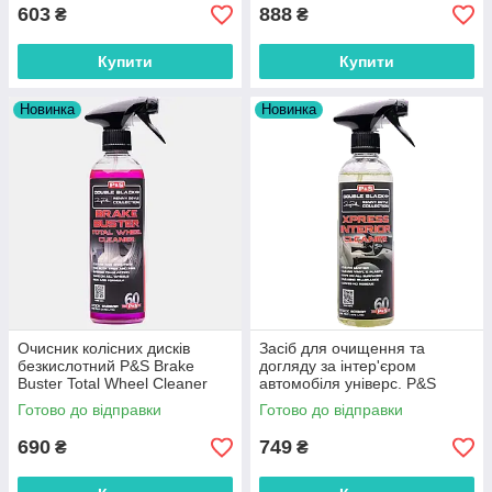
603
888
₴
₴
Купити
Купити
Новинка
Новинка
Очисник колісних дисків
Засіб для очищення та
безкислотний P&S Brake
догляду за інтер'єром
Buster Total Wheel Cleaner
автомобіля універс. P&S
473мл 214627
XPRESS Interior Cleaner
Готово до відправки
Готово до відправки
473мл 214580
690
749
₴
₴