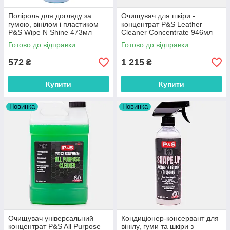
Поліроль для догляду за
Очищувач для шкіри -
гумою, вінілом і пластиком
концентрат P&S Leather
P&S Wipe N Shine 473мл
Cleaner Concentrate 946мл
214611
214587
Готово до відправки
Готово до відправки
572
1 215
₴
₴
Купити
Купити
Новинка
Новинка
Очищувач універсальний
Кондиціонер-консервант для
концентрат P&S All Purpose
вінілу, гуми та шкіри з