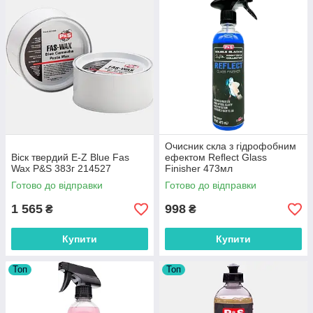
Очисник скла з гідрофобним
Віск твердий E-Z Blue Fas
ефектом Reﬂect Glass
Wax P&S 383г 214527
Finisher 473мл
Готово до відправки
Готово до відправки
1 565
998
₴
₴
Купити
Купити
Топ
Топ