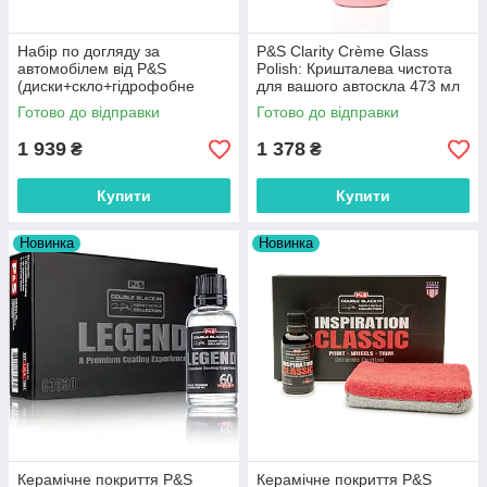
Набір по догляду за
P&S Clarity Crème Glass
автомобілем від P&S
Polish: Кришталева чистота
(диски+скло+гідрофобне
для вашого автоскла 473 мл
покриття)
214520
Готово до відправки
Готово до відправки
1 939
1 378
₴
₴
Купити
Купити
Новинка
Новинка
Керамічне покриття P&S
Керамічне покриття P&S