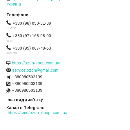
Україна
+380 (98) 050-31-39
Віктор
+380 (97) 168-08-00
Іван
+380 (95) 007-48-63
Іванка
https://ozon-shop.com.ua/
service.ozon@gmail.com
+380980503139
+380980503139
+380980503139
Інші види зв'язку
Канал в Telegram
https://t.me/ozon_shop_com_ua