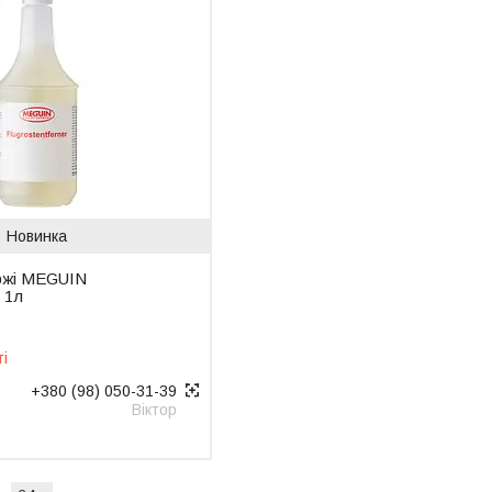
Новинка
ржі MEGUIN
r 1л
ті
+380 (98) 050-31-39
Віктор