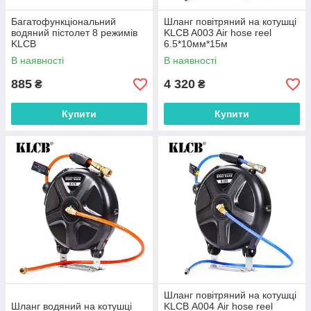
Багатофункціональний
Шланг повітряний на котушці
водяний пістолет 8 режимів
KLCB A003 Air hose reel
KLCB
6.5*10мм*15м
В наявності
В наявності
885
4 320
₴
₴
Купити
Купити
Шланг повітряний на котушці
Шланг водяний на котушці
KLCB А004 Air hose reel