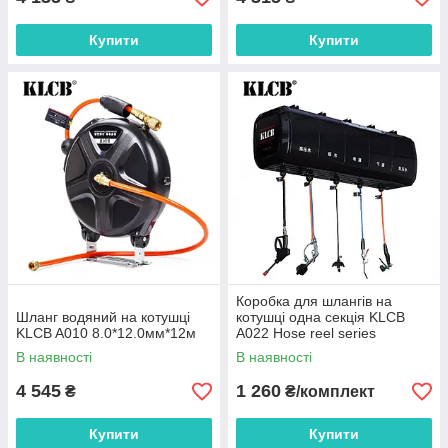
Купити
Купити
Коробка для шлангів на
Шланг водяний на котушці
котушці одна секція KLCB
KLCB A010 8.0*12.0мм*12м
A022 Hose reel series
В наявності
В наявності
4 545
1 260
₴
₴/комплект
Купити
Купити