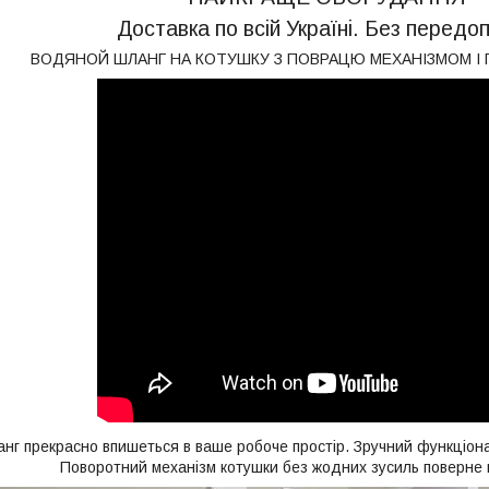
Доставка по всій Україні. Без передо
ВОДЯНОЙ ШЛАНГ НА КОТУШКУ З ПОВРАЦЮ МЕХАНІЗМОМ І Г
нг прекрасно впишеться в ваше робоче простір. Зручний функціона
Поворотний механізм котушки без жодних зусиль поверне 