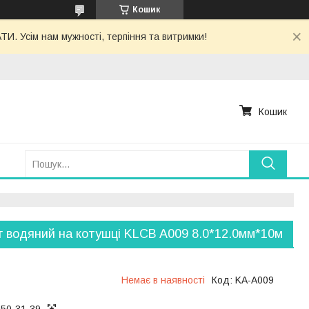
Кошик
. Усім нам мужності, терпіння та витримки!
Кошик
 водяний на котушці KLCB A009 8.0*12.0мм*10м
Немає в наявності
Код:
KA-A009
050-31-39