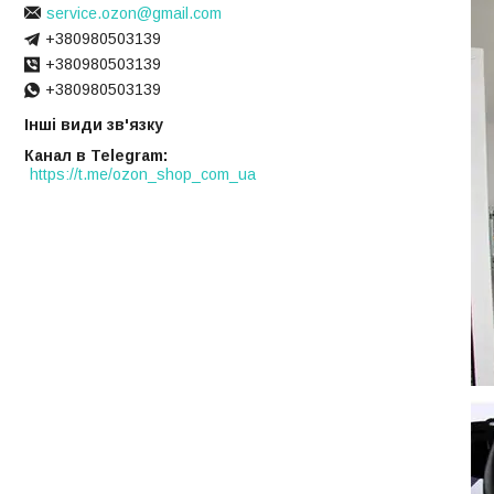
service.ozon@gmail.com
+380980503139
+380980503139
+380980503139
Інші види зв'язку
Канал в Telegram
https://t.me/ozon_shop_com_ua