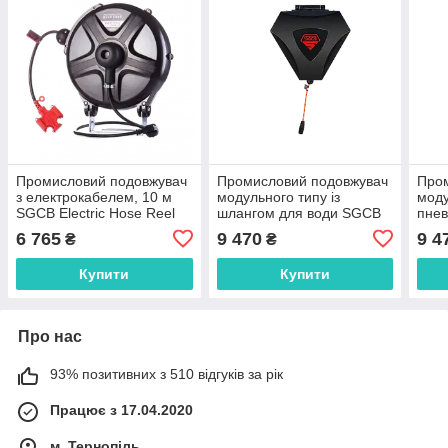
Промисловий подовжувач
Промисловий подовжувач
Про
з електрокабелем, 10 м
модульного типу із
моду
SGCB Electric Hose Reel
шлангом для води SGCB
пне
2.5 mm
Modular Water Hose Reel,
Modu
6 765
9 470
9 4
₴
₴
10 м
м
Купити
Купити
Про нас
93% позитивних з 510 відгуків за рік
Працює з 17.04.2020
м. Тернопіль