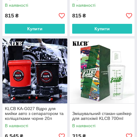
В наявності
В наявності
815
815
₴
₴
Купити
Купити
KLCB KA-G027 Відро для
мийки авто з сепаратором та
Змішувальний стакан-шейкер
коліщатками чорне 20л
для автохімії KLCB 700ml
В наявності
В наявності
6 545
315
₴
₴