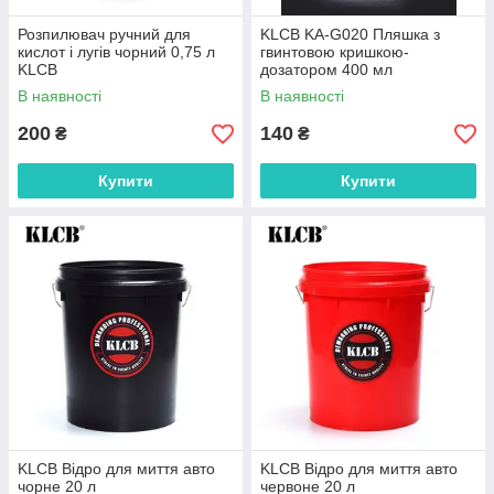
Розпилювач ручний для
KLCB KA-G020 Пляшка з
кислот і лугів чорний 0,75 л
гвинтовою кришкою-
KLCB
дозатором 400 мл
В наявності
В наявності
200
140
₴
₴
Купити
Купити
KLCB Відро для миття авто
KLCB Відро для миття авто
чорне 20 л
червоне 20 л