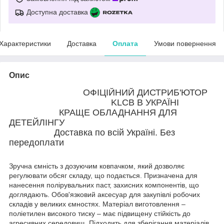
Доступна доставка
Характеристики
Доставка
Оплата
Умови повернення
Опис
ОФІЦІЙНИЙ ДИСТРИБ'ЮТОР
KLCB В УКРАЇНІ
КРАЩЕ ОБЛАДНАННЯ ДЛЯ
ДЕТЕЙЛІНГУ
Доставка по всій Україні. Без
передоплати
Зручна ємність з дозуючим ковпачком, який дозволяє
регулювати обсяг складу, що подається. Призначена для
нанесення полірувальних паст, захисних компонентів, що
доглядають. Обов'язковий аксесуар для закупівлі робочих
складів у великих ємностях. Матеріал виготовлення –
поліетилен високого тиску – має підвищену стійкість до
агресивних середовищ. Підходить для зберігання матеріалів.