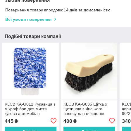
Умови повернення
Повернення товару впродовж 14 днів за домовленістю
Всі умови повернення
Подібні товари компанії
KLCB KA-G012 Рукавиця з
KLCB KA-G035 Щітка з
KLCB
мікрофібри для миття
щетиною з кінського
чорн
кузова автомобіля
волосу для очищення
90*2
шкіри
445
400
340
₴
₴