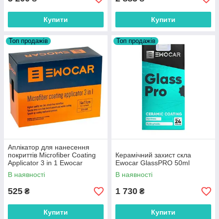
Купити
Купити
Топ продажів
Топ продажів
Аплікатор для нанесення
покриттів Microfiber Coating
Керамічний захист скла
Applicator 3 in 1 Ewocar
Ewocar GlassPRO 50ml
В наявності
В наявності
525
1 730
₴
₴
Купити
Купити