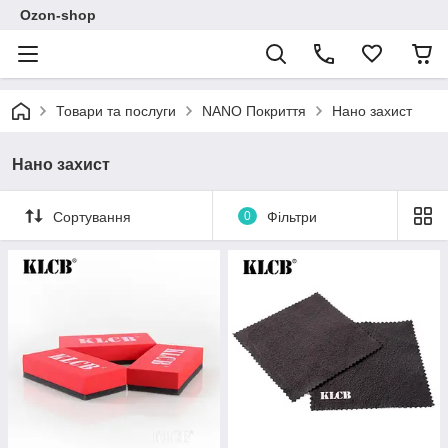
Ozon-shop
Товари та послуги
NANO Покриття
Нано захист
Нано захист
Сортування
0
Фільтри