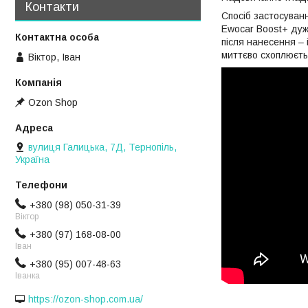
Контакти
Спосіб застосуван
Ewocar Boost+ дуж
після нанесення – 
миттєво схоплюєть
Віктор, Іван
Ozon Shop
вулиця Галицька, 7Д, Тернопіль,
Україна
+380 (98) 050-31-39
Віктор
+380 (97) 168-08-00
Іван
+380 (95) 007-48-63
Іванка
https://ozon-shop.com.ua/