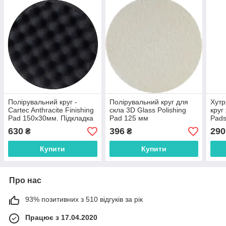
Полірувальний круг -
Полірувальний круг для
Хутр
Cartec Anthracite Finishing
скла 3D Glass Polishing
круг
Pad 150x30мм. Підкладка
Pad 125 мм
Pads
125мм
Moc
630
396
290
₴
₴
Купити
Купити
Про нас
93% позитивних з 510 відгуків за рік
Працює з 17.04.2020