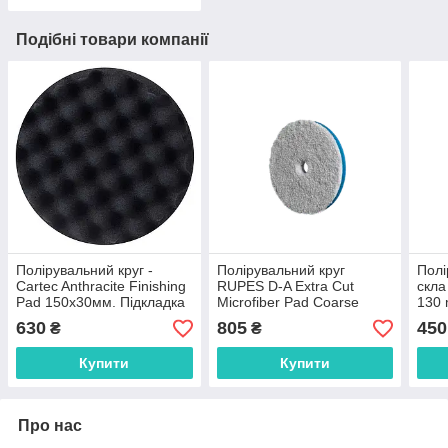
Подібні товари компанії
Полірувальний круг -
Полірувальний круг
Полі
Cartec Anthracite Finishing
RUPES D-A Extra Cut
скла
Pad 150x30мм. Підкладка
Microfiber Pad Coarse
130
125мм
MF130H з екстражорсткої
630
805
450
₴
₴
мікрофібри, Ø130 мм
Купити
Купити
Про нас