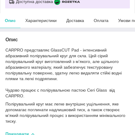
Доступна доставка
Опис
Характеристики
Доставка
Оплата
Умови п
Опис
CARPRO представляє GlassCUT Pad - інтенсивний
абразивний полірувальний круг для скла. Цей сірий
полірувальний круг виготовлений з м'якого, але щільного
абразивного матеріалу, який забезпечує текстуровану
полірувальну поверхню, здатну легко видаляти стійкі водні
плями та легкі подряпини.
Чудово працює с полірувальною пастою Ceri Glass від
CARPRO.
Полірувальний круг має легке внутрішнє ущільнення, яке
допомагає поглинати надлишковий тиск, а також створює
м'який полірувальний процес з використанням мінімального
тиску.
Приховати