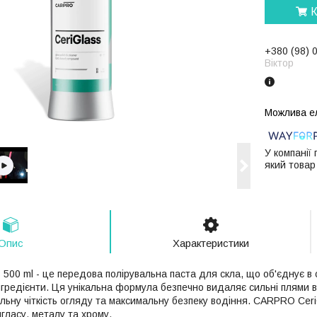
К
+380 (98) 
Віктор
У компанії
який товар
Опис
Характеристики
00 ml - це передова полірувальна паста для скла, що об'єднує в с
нгредієнти. Ця унікальна формула безпечно видаляє сильні плями в
льну чіткість огляду та максимальну безпеку водіння. CARPRO Cer
гласу, металу та хрому.