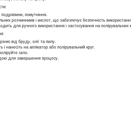
сти:
і подряпини, помутніння.
льних розчинників і кислот, що забезпечує безпечність використанн
ходить для ручного використання і застосування на полірувальних
ня:
рхню від бруду, олії та пилу.
ь і нанесіть на аплікатор або полірувальний круг.
поліруйте скло.
дою для завершення процесу.