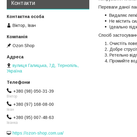
Контакти
Переваги даної па
Видаляє легк
Не містить си
Віктор, Іван
Ідеально під
Спосіб застосуван
Очистіть пове
Ozon Shop
Добре струсіт
Ретельно від
Промийте во
вулиця Галицька, 7Д, Тернопіль,
Україна
+380 (98) 050-31-39
Віктор
+380 (97) 168-08-00
Іван
+380 (95) 007-48-63
Іванка
https://ozon-shop.com.ua/