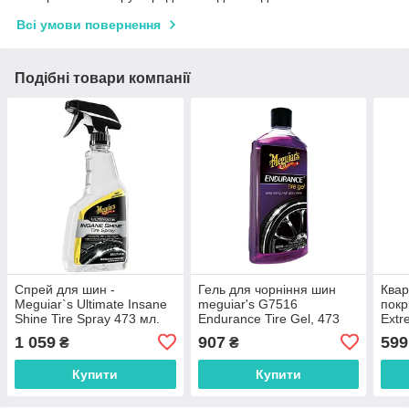
Всі умови повернення
Подібні товари компанії
Спрей для шин -
Гель для чорніння шин
Квар
Meguiar`s Ultimate Insane
meguiar's G7516
покр
Shine Tire Spray 473 мл.
Endurance Tire Gel, 473
Extr
(G250816)
мл
BIND
1 059
907
599
₴
₴
500
Купити
Купити