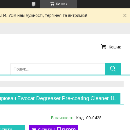
Кошик
. Усім нам мужності, терпіння та витримки!
Кошик
рювач Ewocar Degreaser Pre-coating Cleaner 1L
В наявності
Код:
00-0428
упити
Купити з