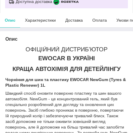
Доступна доставка
Опис
Характеристики
Доставка
Оплата
Умови п
Опис
ОФІЦІЙНИЙ ДИСТРИБ'ЮТОР
EWOCAR В УКРАЇНІ
КРАЩА АВТОХІМІЯ ДЛЯ ДЕТЕЙЛІНГУ
Чорніння для шин та пластику EWOCAR NewGum (Tyres &
Plastic Renewer) 1L
Швидкий спосіб оновити поверхню пластику та шин вашого
автомобіля. NewGum - це концентрований гель, який був
спеціально розроблений для догляду та оновлення цих
поверхонь. Засіб глибоко проникає в поверхню, повертаючи
їй природний колір і забезпечуючи тривалий блиск. Також
засіб допоможе не тільки оживити зовнішній вигляд
поверхонь, але й допоможе на більш тривалий час запобігти
подальшому вицвітанню поверхонь. За потреби гель NewGum