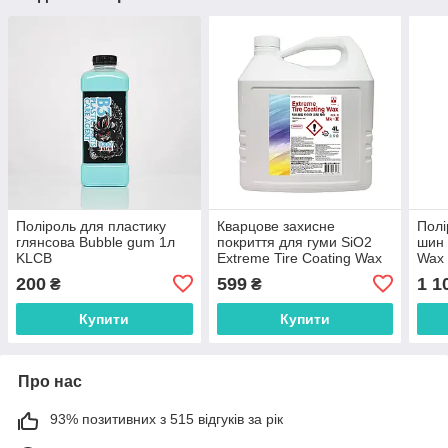
Поліроль для пластику
Кварцове захисне
Полі
глянсова Bubble gum 1л
покриття для гуми SiO2
шин 
KLCB
Extreme Tire Coating Wax
Wax 
BINDER (Blue) розлив
200
599
1 1
₴
₴
500мл
Купити
Купити
Про нас
93% позитивних з 515 відгуків за рік