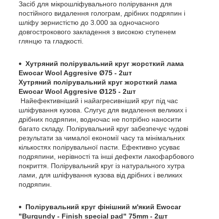
Засіб для мікрошліфувального полірування для
постійного видалення голограм, дрібних подряпин і
шліфу зернистістю до 3.000 за одночасного
довгострокового закладення з високою ступенем
глянцю та гладкості.
Хутряний полірувальний круг жорсткий лама
Ewocar Wool Aggresive Ø75 - 2шт
Хутряний полірувальний круг жорсткий лама
Ewocar Wool Aggresive Ø125 - 2шт
Найефективніший і найагресивніший круг під час
шліфування кузова. Слугує для видалення великих і
дрібних подряпин, водночас не потрібно наносити
багато складу. Полірувальний круг забезпечує чудові
результати за чималої економії часу та мінімальних
кількостях полірувальної пасти. Ефективно усуває
подряпини, нерівності та інші дефекти лакофарбового
покриття. Полірувальний круг із натурального хутра
лами, для шліфування кузова від дрібних і великих
подряпин.
Полірувальний круг фінішний м'який Ewocar
"Burgundy - Finish special pad" 75mm - 2шт