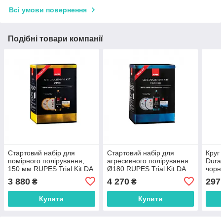
Всі умови повернення
Подібні товари компанії
Стартовий набір для
Стартовий набір для
Круг
помірного полірування,
агресивного полірування
Dura
150 мм RUPES Trial Kit DA
Ø180 RUPES Trial Kit DA
чорн
Fine Ø150
Coarse w Ø180
Підк
3 880
4 270
297
₴
₴
Купити
Купити