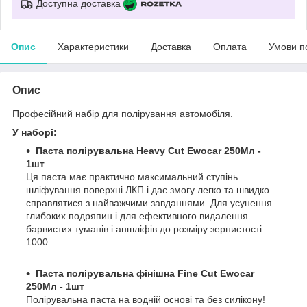
Доступна доставка
Опис
Характеристики
Доставка
Оплата
Умови п
Опис
Професійний набір для полірування автомобіля.
У наборі:
Паста полірувальна Heavy Cut Ewocar 250Мл -
1шт
Ця паста має практично максимальний ступінь
шліфування поверхні ЛКП і дає змогу легко та швидко
справлятися з найважчими завданнями. Для усунення
глибоких подряпин і для ефективного видалення
барвистих туманів і аншліфів до розміру зернистості
1000.
Паста полірувальна фінішна Fine Cut Ewocar
250Мл - 1шт
Полірувальна паста на водній основі та без силікону!