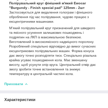
Полірувальний круг фінішний м'який Ewocar
"Burgundy - Finish special pad" 125mm - 2шт
Застосовується для видалення голограм і фінішного
оброблення під час полірування, чудово працює з
ексцентричними машинами.
М'який полірувальний круг призначений для швидкого
та якісного усунення залишкових пошкоджень і
подряпин на ЛКП із максимальною безпекою.
Виготовлений із високоякісного надміцного поролону.
Розроблений спеціально відповідно до вимог сучасних
ексцентрикових полірувальних машин. Форма конуса
дає змогу точно розподіляти тиск. Спеціально різальна
крайка усуває пошкодження кола. Має зменшену
висоту, щоб усунути опір круга. Центральний отвір дає
змогу зробити точне встановлення та знижує
температуру в центральній частині кола.
Приховати
Характеристики