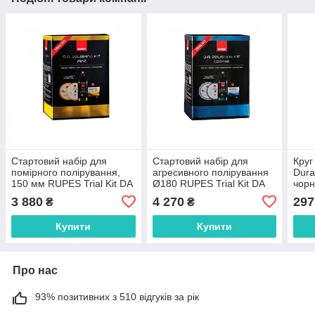
Стартовий набір для
Стартовий набір для
Круг
помірного полірування,
агресивного полірування
Dura
150 мм RUPES Trial Kit DA
Ø180 RUPES Trial Kit DA
чорн
Fine Ø150
Coarse w Ø180
Підк
3 880
4 270
297
₴
₴
Купити
Купити
Про нас
93% позитивних з 510 відгуків за рік