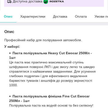
Доступна доставка
Опис
Характеристики
Доставка
Оплата
Умови п
Опис
Професійний набір для полірування автомобіля.
У наборі:
Паста полірувальна Heavy Cut Ewocar 250Мл -
1шт
Ця паста має практично максимальний ступінь
шліфування поверхні ЛКП і дає змогу легко та швидко
справлятися з найважчими завданнями. Для усунення
глибоких подряпин і для ефективного видалення
барвистих туманів і аншліфів до розміру зернистості
1000.
Паста полірувальна фінішна Fine Cut Ewocar
250Мл - 1шт
Полірувальна паста на водній основі та без силікону!