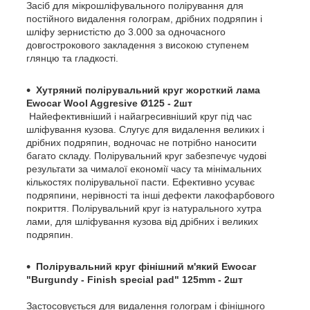
Засіб для мікрошліфувального полірування для
постійного видалення голограм, дрібних подряпин і
шліфу зернистістю до 3.000 за одночасного
довгострокового закладення з високою ступенем
глянцю та гладкості.
Хутряний полірувальний круг жорсткий лама
Ewocar Wool Aggresive Ø125 - 2шт
Найефективніший і найагресивніший круг під час
шліфування кузова. Слугує для видалення великих і
дрібних подряпин, водночас не потрібно наносити
багато складу. Полірувальний круг забезпечує чудові
результати за чималої економії часу та мінімальних
кількостях полірувальної пасти. Ефективно усуває
подряпини, нерівності та інші дефекти лакофарбового
покриття. Полірувальний круг із натурального хутра
лами, для шліфування кузова від дрібних і великих
подряпин.
Полірувальний круг фінішний м'який Ewocar
"Burgundy - Finish special pad" 125mm - 2шт
Застосовується для видалення голограм і фінішного