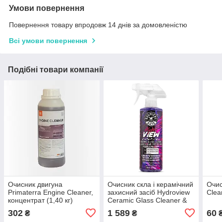
Умови повернення
Повернення товару впродовж 14 днів за домовленістю
Всі умови повернення
Подібні товари компанії
Очисник двигуна
Очисник скла і керамічний
Очис
Primaterra Engine Cleaner,
захисний засіб Hydroview
Clea
концентрат (1,40 кг)
Ceramic Glass Cleaner &
Coating - 473мл
302
1 589
60
₴
₴