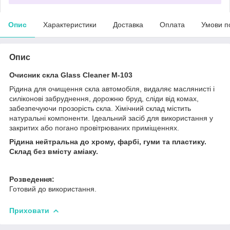
Опис
Характеристики
Доставка
Оплата
Умови п
Опис
Очисник скла Glass Cleaner M-103
Рідина для очищення скла автомобіля, видаляє маслянисті і
силіконові забруднення, дорожню бруд, сліди від комах,
забезпечуючи прозорість скла. Хімічний склад містить
натуральні компоненти. Ідеальний засіб для використання у
закритих або погано провітрюваних приміщеннях.
Рідина нейтральна до хрому, фарбі, гуми та пластику.
Склад без вмісту аміаку.
Розведення:
Готовий до використання.
Приховати