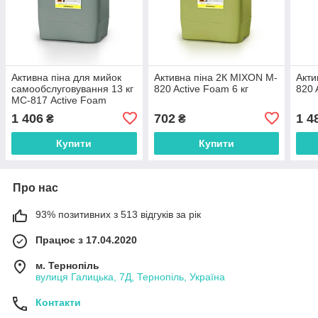
Активна піна для мийок
Активна піна 2К MIXON M-
Акти
самообслуговування 13 кг
820 Active Foam 6 кг
820 
MС-817 Active Foam
1 406
702
1 4
₴
₴
Купити
Купити
Про нас
93% позитивних з 513 відгуків за рік
Працює з 17.04.2020
м. Тернопіль
вулиця Галицька, 7Д, Тернопіль, Україна
Контакти