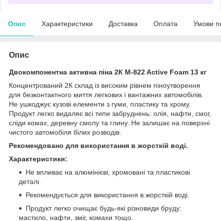
Опис
Характеристики
Доставка
Оплата
Умови п
Опис
Двокомпонентна активна піна 2К M-822 Active Foam 13 кг
Концентрований 2К склад із високим рівнем піноутворення
для безконтактного миття легкових і вантажних автомобілів.
Не ушкоджує кузові елементи з гуми, пластику та хрому.
Продукт легко видаляє всі типи забруднень: олія, нафти, смог,
сліди комах, деревну смолу та глину. Не залишає на поверхні
чистого автомобіля білих розводів.
Рекомендовано для використання в жорсткій воді.
Характеристики:
Не впливає на алюмінієві, хромовані та пластикові
деталі.
Рекомендується для використання в жорсткій воді.
Продукт легко очищає будь-які різновиди бруду:
мастило, нафти, зміг, комахи тощо.