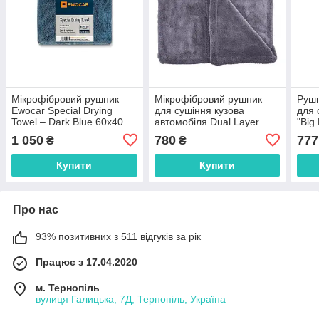
Мікрофібровий рушник
Мікрофібровий рушник
Рушн
Ewocar Special Drying
для сушіння кузова
для 
Towel – Dark Blue 60x40
автомобіля Dual Layer
"Big
1200 gsm
Twisted Towel 50x80 см.
gsm 
1 050
780
777
₴
₴
1400 gsm сірий
Купити
Купити
Про нас
93% позитивних з 511 відгуків за рік
Працює з 17.04.2020
м. Тернопіль
вулиця Галицька, 7Д, Тернопіль, Україна