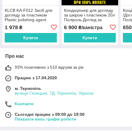
KLCB KA-F012 Засіб для
Кондиціонер для догляду
Конд
догляду за пластиком
за шкірою і пластиком 20л
/Дог
Plastic polishing agent
Поліроль Догляд за
Полі
шкіряним салоном
шкір
1 978
6 900
650
₴
₴/каністра
Kenotek Vinyl&Leather
Keno
Бельгія
Купити
Купити
Про нас
93% позитивних з 510 відгуків за рік
Працює з 17.04.2020
м. Тернопіль
вулиця Галицька, 7Д, Тернопіль, Україна
Контакти
Сьогодні працює з 09:00 до 19:00
Показати весь графік роботи