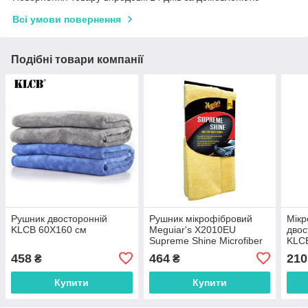
Всі умови повернення
Подібні товари компанії
Рушник двосторонній
Рушник мікрофібровий
Мікр
KLCB 60Х160 см
Meguiar's X2010EU
двос
Supreme Shine Microfiber
KLCB
Towel, 40 х 60 см
40*
458
464
210
₴
₴
Купити
Купити