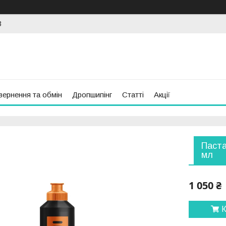
3
вернення та обмін
Дропшипінг
Статті
Акції
Паста
мл
1 050 ₴
К