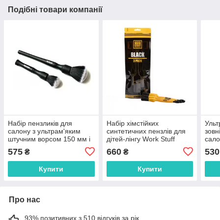
Подібні товари компанії
Набір пензликів для
Набір хімстійких
Ульт
салону з ультрам'яким
синтетичних пензлів для
зовн
штучним ворсом 150 мм і
дітей-лінгу Work Stuff
сало
210 мм
Detailing Brush Black 3
Brus
575
660
530
₴
₴
pack
Купити
Купити
Про нас
93% позитивних з 510 відгуків за рік