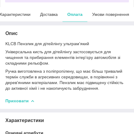
Характеристики
Доставка
Оплата
Умови повернення
Опис
KLCB Пензлик для дітейлінгу ультрам'який
Універсальна кисть для дітейлінгу застосовується для
чищення та прибирання елементів інтер'єру автомобіля зі
складними рельєфом.
Ручка виготовлена з поліпропілену, що має більш тривалий
термін служби в агресивних середовищах, в порівнянні з
дерев'яними матеріалами. Пензлик має підвищену стійкість
до активної хімії і не накопичують забруднення.
Приховати
Характеристики
Основні атрибути