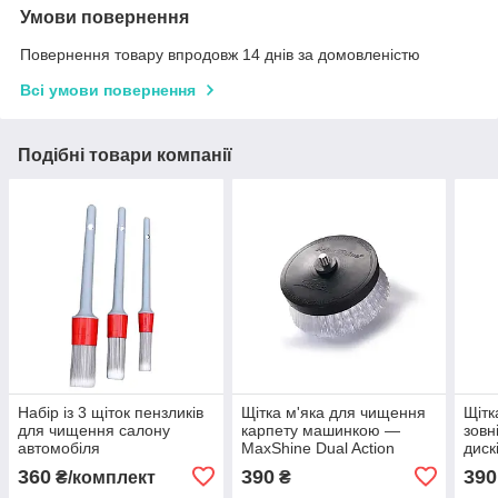
Умови повернення
Повернення товару впродовж 14 днів за домовленістю
Всі умови повернення
Подібні товари компанії
Набір із 3 щіток пензликів
Щітка м'яка для чищення
Щітк
для чищення салону
карпету машинкою —
зовн
автомобіля
MaxShine Dual Action
диск
Carpet Brush 85 мм.
Exte
360
390
390
₴/комплект
₴
(7012009)
Clea