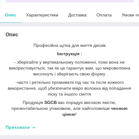
Опис
Характеристики
Доставка
Оплата
Умови п
Опис
Професійна щітка для миття дисків
Інструкція :
- зберігайте у вертикальному положенні, поки вона не
використовується, так як це гарантує вам, що мікроволокна
висохнуть і зберігають свою форму.
-часто і ретельно промивати під час та після кожного
використання, щоб убезпечити мікро волокна від попадання
піску та іншого сміття
Продукція
SGCB
вас порадує високою якістю,
презентабельною упаковкою, але найголовніше
чесною
ціною
!
Приховати