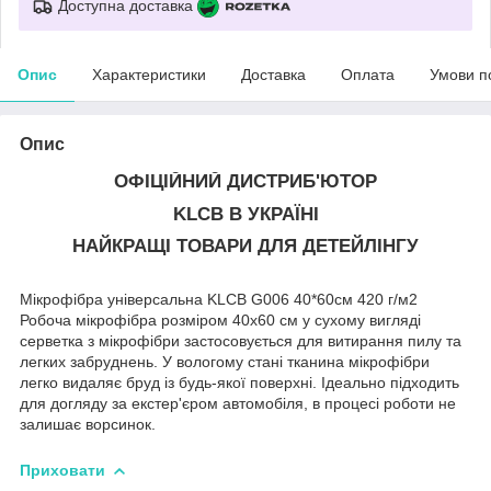
Доступна доставка
Опис
Характеристики
Доставка
Оплата
Умови п
Опис
ОФІЦІЙНИЙ ДИСТРИБ'ЮТОР
KLCB В УКРАЇНІ
НАЙКРАЩІ ТОВАРИ ДЛЯ ДЕТЕЙЛІНГУ
Мікрофібра універсальна KLCB G006 40*60см 420 г/м2
Робоча мікрофібра розміром 40х60 см у сухому вигляді
серветка з мікрофібри застосовується для витирання пилу та
легких забруднень. У вологому стані тканина мікрофібри
легко видаляє бруд із будь-якої поверхні. Ідеально підходить
для догляду за екстер'єром автомобіля, в процесі роботи не
залишає ворсинок.
Приховати