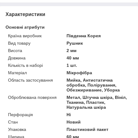
Характеристики
Основні атрибути
Країна виробник
Південна Корея
Вид товару
Рушник
Висота
2 мм
Довжина
40 мм
Кількість в наборі
1 шт.
Матеріал
Мікрофібра
Область застосування
Мийка, Антистатична
обробка, Полірування,
Обезжиривание, Уборка
Оброблювана поверхня
Метал, Штучна шкіра, Вініл,
Тканина, Пластик,
Натуральна шкіра
Перфорація
Ні
Стан
Новий
Упаковка
Пластиковий пакет
Ширина
60 мм