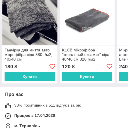
Ганчірка для миття авто
KLCB Мікрофібра
Мікр
мікрофібра сіра 380 г/м2,
"кораловий оксамит" сіра
авто
40x40 см
40*40 см 320 г/м2
Lite
180
120
240
₴
₴
Купити
Купити
Про нас
93% позитивних з 511 відгуків за рік
Працює з 17.04.2020
м. Тернопіль