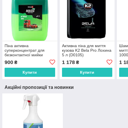
Піна активна
Активна піна для миття
Шамп
суперконцентрат для
кузова K2 Bela Pro Лохина
митт
безконтактної мийки
5 л (D0105)
100
Nowax Magic Active Foam
900
1 178
1 1
₴
₴
Duos 5 л
Купити
Купити
Акційні пропозиції та новинки