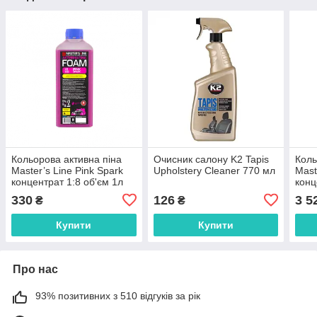
Кольорова активна піна
Очисник салону K2 Tapis
Коль
Master’s Line Pink Spark
Upholstery Cleaner 770 мл
Mast
концентрат 1:8 об'єм 1л
конц
330
126
3 5
₴
₴
Купити
Купити
Про нас
93% позитивних з 510 відгуків за рік