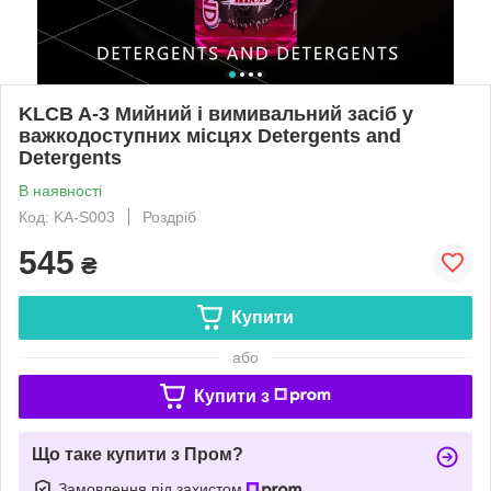
KLCB A-3 Мийний і вимивальний засіб у
важкодоступних місцях Detergents and
Detergents
В наявності
Код: KA-S003
Роздріб
545
₴
Купити
або
Купити з
Що таке купити з Пром?
Замовлення під захистом