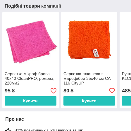
Подібні товари компанії
Серветка мікрофіброва
Серветка плюшева з
Рушн
40x40 CleanPRO, рожева,
мікрофібри 35x40 см CA-
KLC
220г/м2
116 CityUP
95
80
485
₴
₴
Купити
Купити
Про нас
93% позитивних з 510 відгуків за рік