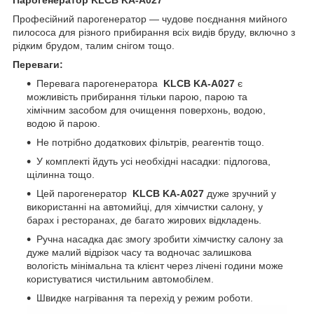
Парогенератор KLCB KA-A027
Професійний парогенератор — чудове поєднання мийного
пилососа для різного прибирання всіх видів бруду, включно з
рідким брудом, талим снігом тощо.
Переваги:
Перевага парогенератора
KLCB KA-A027
є
можливість прибирання тільки парою, парою та
хімічним засобом для очищення поверхонь, водою,
водою й парою.
Не потрібно додаткових фільтрів, реагентів тощо.
У комплекті йдуть усі необхідні насадки: підлогова,
щілинна тощо.
Цей парогенератор
KLCB KA-A027
дуже зручний у
використанні на автомийці, для хімчистки салону, у
барах і ресторанах, де багато жирових відкладень.
Ручна насадка дає змогу зробити хімчистку салону за
дуже малий відрізок часу та водночас залишкова
вологість мінімальна та клієнт через лічені години може
користуватися чистильним автомобілем.
Швидке нагрівання та перехід у режим роботи.