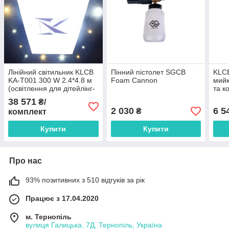
Лінійний світильник KLCB
Пінний пістолет SGCB
KLCB
KA-T001 300 W 2.4*4.8 м
Foam Cannon
мийк
(освітлення для дітейлінг-
та к
центрів з ВАШИМ
38 571
₴/
логотипом)
2 030
6 5
₴
комплект
Купити
Купити
Про нас
93% позитивних з 510 відгуків за рік
Працює з 17.04.2020
м. Тернопіль
вулиця Галицька, 7Д, Тернопіль, Україна