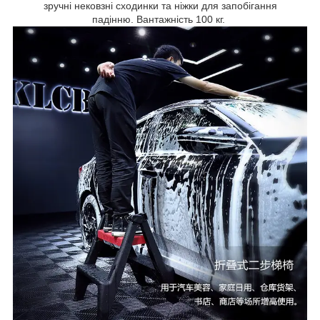
зручні нековзні сходинки та ніжки для запобігання
падінню. Вантажність 100 кг.