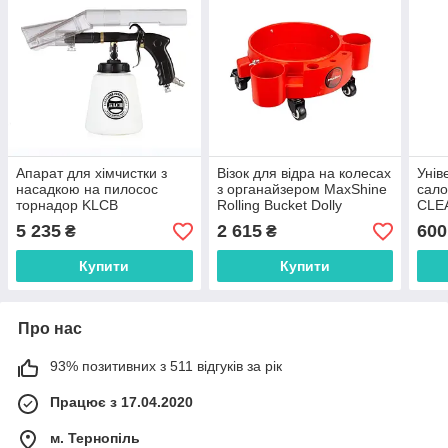
Апарат для хімчистки з
Візок для відра на колесах
Унів
насадкою на пилосос
з органайзером MaxShine
сал
торнадор KLCB
Rolling Bucket Dolly
CLE
5 235
2 615
600
₴
₴
Купити
Купити
Про нас
93% позитивних з 511 відгуків за рік
Працює з 17.04.2020
м. Тернопіль