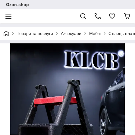
Ozon-shop
Товари та послуги
Аксесуари
Меблі
Стілець-плат