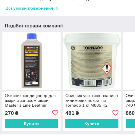
Всі умови повернення
Подібні товари компанії
Очисник-кондиціонер для
Очисник усіх типів тканин і
Очис
шкіри з запахом шкіри
килимових покриттів
шкір
Master’s Line Leather
Tornado 1 кг M885 K2
740 
Cleaner 1л
270
481
860
₴
₴
Купити
Купити