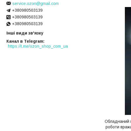
service.ozon@gmail.com
+380980503139
+380980503139
+380980503139
Інші види зв'язку
Канал в Telegram
https://t.me/ozon_shop_com_ua
Обладнаний н
роботи вража