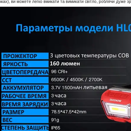
чках), ви можете легко вмикати та вимикати світло, роблячи дуже 