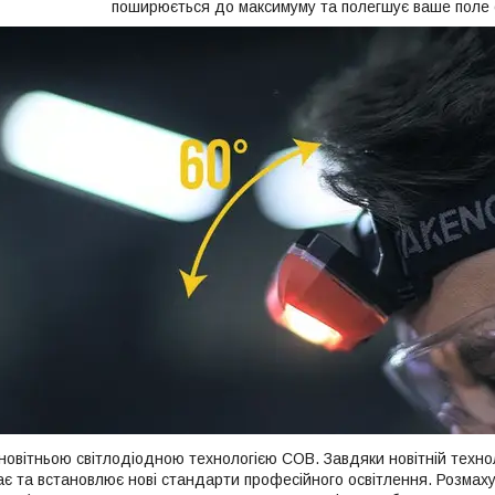
поширюється до максимуму та полегшує ваше поле 
овітньою світлодіодною технологією COB. Завдяки новітній техно
є та встановлює нові стандарти професійного освітлення. Розмаху