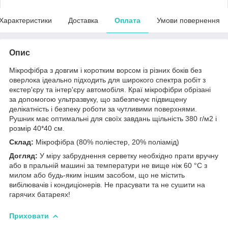
Характеристики
Доставка
Оплата
Умови повернення
Опис
Мікрофібра з довгим і коротким ворсом із різних боків без
оверлока ідеально підходить для широкого спектра робіт з
екстер'єру та інтер'єру автомобіля. Краї мікрофібри обрізані
за допомогою ультразвуку, що забезпечує підвищену
делікатність і безпеку роботи за чутливими поверхнями.
Рушник має оптимальні для своїх завдань щільність 380 г/м2 і
розмір 40*40 см.
Склад:
Мікрофібра (80% поліестер, 20% поліамід)
Догляд:
У міру забруднення серветку необхідно прати вручну
або в пральній машині за температури не вище ніж 60 °C з
милом або будь-яким іншим засобом, що не містить
вибілювачів і кондиціонерів. Не прасувати та не сушити на
гарячих батареях!
Приховати