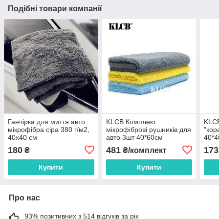
Подібні товари компанії
Ганчірка для миття авто
KLCB Комплект
KLC
мікрофібра сіра 380 г/м2,
мікрофіброві рушників для
"кор
40x40 см
авто 3шт 40*60см
40*4
180
481
173
₴
₴/комплект
Купити
Купити
Про нас
93% позитивних з 514 відгуків за рік