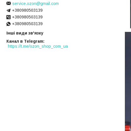
service.ozon@gmail.com
+380980503139
+380980503139
+380980503139
Інші види зв'язку
Канал в Telegram
https://t.me/ozon_shop_com_ua