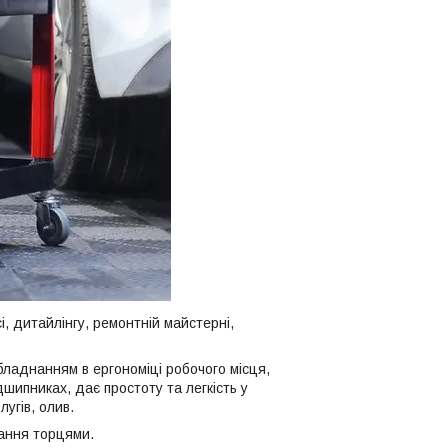
і, дитайлінгу, ремонтній майстерні,
бладнанням в ергономіці робочого місця,
дшипниках, дає простоту та легкість у
лугів, олив.
ігання торцями.