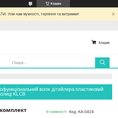
Кошик
. Усім нам мужності, терпіння та витримки!
Кошик
офункціональний візок дітейлера пластиковий
полиці KLCB
₴/комплект
В наявності
Код:
KA-G024