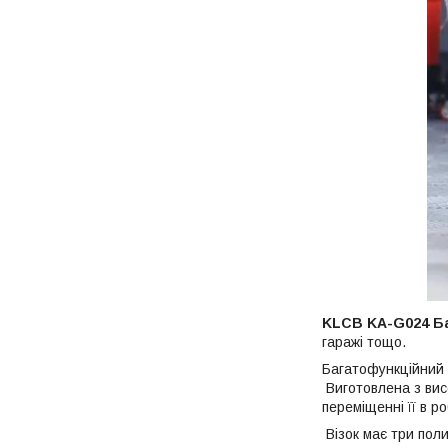
KLCB KA-G024 Ба
гаражі тощо.
Багатофункційний 
Виготовлена з висо
переміщенні її в ро
Візок має три пол