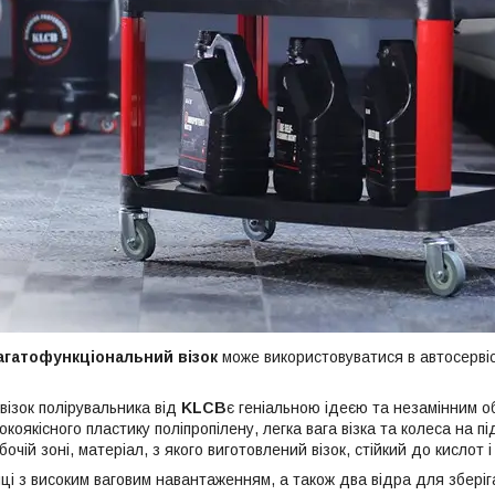
гатофункціональний візок
може використовуватися в автосервіс
візок полірувальника від
KLCB
є геніальною ідеєю та незамінним о
коякісного пластику поліпропілену, легка вага візка та колеса на пі
бочій зоні, матеріал, з якого виготовлений візок, стійкий до кислот і 
иці з високим ваговим навантаженням, а також два відра для збер