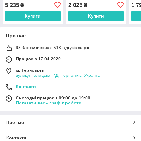
бачка для хімії KLCB KA-
5 235
2 025
1 7
₴
₴
B011
Купити
Купити
Про нас
93% позитивних з 513 відгуків за рік
Працює з 17.04.2020
м. Тернопіль
вулиця Галицька, 7Д, Тернопіль, Україна
Контакти
Сьогодні працює з 09:00 до 19:00
Показати весь графік роботи
Про нас
Контакти