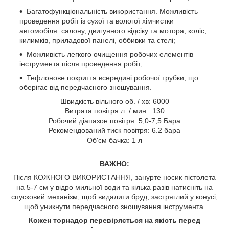
Багатофункціональність використання. Можливість
проведення робіт із сухої та вологої хімчистки
автомобіля: салону, двигунного відсіку та мотора, коліс,
килимків, приладової панелі, оббивки та стелі;
Можливість легкого очищення робочих елементів
інструмента після проведення робіт;
Тефлонове покриття всередині робочої трубки, що
оберігає від передчасного зношування.
Швидкість вільного об. / хв: 6000
Витрата повітря л. / мин.: 130
Робочий діапазон повітря: 5,0-7,5 Бара
Рекомендований тиск повітря: 6.2 бара
Об'єм бачка: 1 л
ВАЖНО:
Після КОЖНОГО ВИКОРИСТАННЯ, занурте носик пістолета
на 5-7 см у відро мильної води та кілька разів натисніть на
спусковий механізм, щоб видалити бруд, застряглий у конусі,
щоб уникнути передчасного зношування інструмента.
Кожен торнадор перевіряється на якість перед