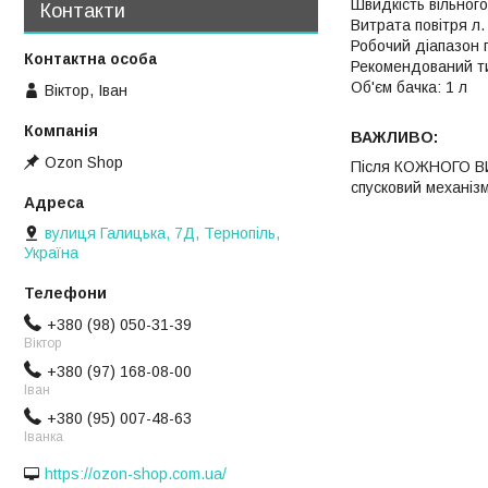
Швидкість вільного 
Контакти
Витрата повітря л. 
Робочий діапазон п
Рекомендований ти
Об'єм бачка: 1 л
Віктор, Іван
ВАЖЛИВО:
Ozon Shop
Після КОЖНОГО ВИК
спусковий механіз
вулиця Галицька, 7Д, Тернопіль,
Україна
+380 (98) 050-31-39
Віктор
+380 (97) 168-08-00
Іван
+380 (95) 007-48-63
Іванка
https://ozon-shop.com.ua/