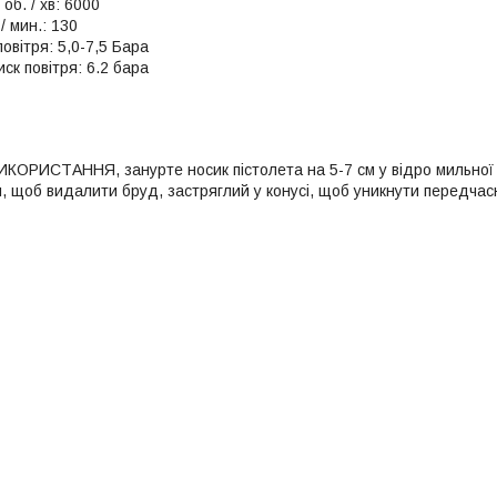
об. / хв: 6000
/ мин.: 130
овітря: 5,0-7,5 Бара
ск повітря: 6.2 бара
ОРИСТАННЯ, занурте носик пістолета на 5-7 см у відро мильної во
м, щоб видалити бруд, застряглий у конусі, щоб уникнути передча